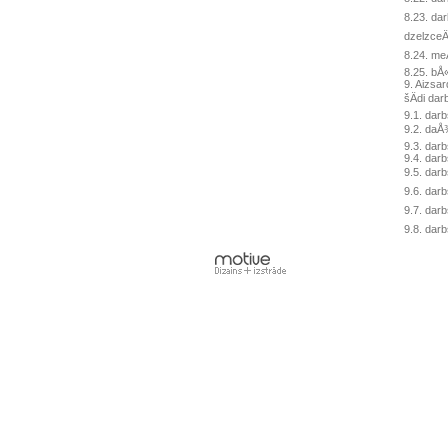
8.23. dar
dzelzceÄ
8.24. me
8.25. bÅ
9. Aizsar
šÄdi darb
9.1. dar
9.2. daÅ
9.3. dar
9.4. dar
9.5. darb
9.6. dar
9.7. darb
9.8. darb