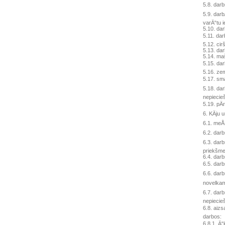
5.8. dar
5.9. dar
varÄ“tu i
5.10. dar
5.11. dar
5.12. cir
5.13. da
5.14. m
5.15. da
5.16. ze
5.17. sm
5.18. dar
nepiecieš
5.19. pÄ
6. KÄju 
6.1. meÅ
6.2. darb
6.3. dar
priekšme
6.4. darb
6.5. darb
6.6. dar
novelkam
6.7. darb
nepiecieš
6.8. aiz
darbos:
6.8.1. Ä