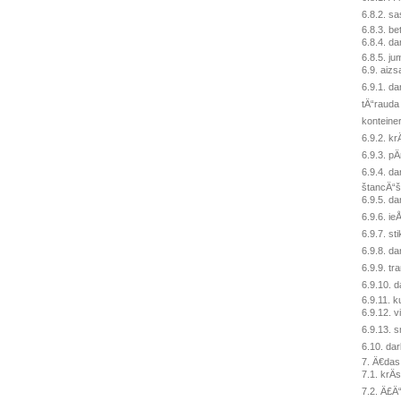
6.8.2. s
6.8.3. b
6.8.4. da
6.8.5. ju
6.9. aiz
6.9.1. da
tÄ“rauda 
konteiner
6.9.2. kr
6.9.3. p
6.9.4. d
štancÄ“š
6.9.5. da
6.9.6. ie
6.9.7. s
6.9.8. d
6.9.9. tr
6.9.10. 
6.9.11. 
6.9.12. v
6.9.13. s
6.10. da
7. Ä€das
7.1. krÄ
7.2. Ä£Ä“