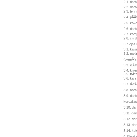
2.1. darb
2.2. darb
2.3. tehn
2.4. pÄ
2.5. koka
2.6. darb
2.7. kom
2.8. cit
3. Sejas 
3.1. kal
3.2. met
(piemÄ“r
3.3. ieÅ¾
3.4. kni
3.5. frÄ“
3.6. kars
3.7. lÅ«
3.8. abra
3.9. dar
korozija
3.10. dar
3.11. dar
3.12. dar
3.13. dar
3.14. kok
4. Elpoša