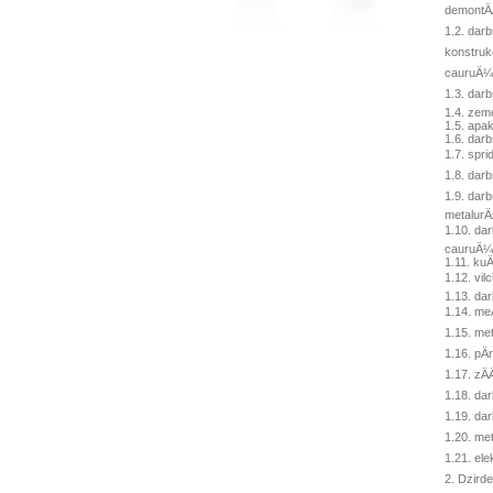
demontÄ
1.2. darb
konstrukc
cauruÄ¼v
1.3. dar
1.4. zem
1.5. apa
1.6. dar
1.7. spri
1.8. darb
1.9. dar
metalurÄ
1.10. da
cauruÄ¼
1.11. ku
1.12. vil
1.13. da
1.14. me
1.15. met
1.16. pÄ
1.17. zÄ
1.18. da
1.19. dar
1.20. met
1.21. el
2. Dzirde