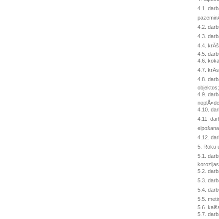
4.1. darb
pazeminÄ
4.2. dar
4.3. darb
4.4. krÄ
4.5. darb
4.6. kok
4.7. krÄ
4.8. darb
objektos;
4.9. dar
noplÅ«de
4.10. da
4.11. da
elpošana
4.12. da
5. Roku u
5.1. dar
korozija
5.2. darb
5.3. darb
5.4. darb
5.5. meti
5.6. kalš
5.7. darb