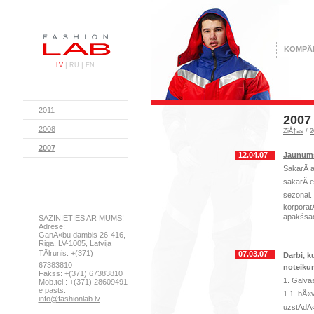
KOMPÄ
|
|
LV
RU
EN
2011
2007
2008
ZiÅ†as
/
2
2007
12.04.07
Jaunums
SakarÄ a
sakarÄ 
sezonai.
korporat
apakšsad
SAZINIETIES AR MUMS!
Adrese:
GanÄ«bu dambis 26-416,
Riga, LV-1005, Latvija
TÄlrunis: +(371)
07.03.07
Darbi, k
67383810
noteiku
Fakss: +(371) 67383810
1. Galvas
Mob.tel.: +(371) 28609491
e pasts:
1.1. bÅ«
info@fashionlab.lv
uzstÄdÄ