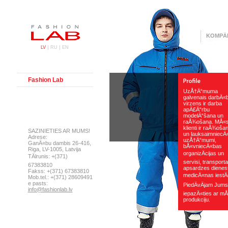
KOMPÄ
|
|
LV
RU
EN
Fashion Lab
UzÅ†Ä“muma
galvenais darbÄ«
virzens ir darba
apÄ£Ä“rbu
modelÄ“šana un
raÅ¾ošana. MÅ«
klienti ir raÅ¾oša
SAZINIETIES AR MUMS!
un lauksaimniecÄ
Adrese:
uzÅ†Ä“mumi,
GanÄ«bu dambis 26-416,
bÅ«vniecÄ«bas
Riga, LV-1005, Latvija
organizÄcijas un
TÄlrunis: +(371)
servisi, transport
67383810
apsardzes dienest
Fakss: +(371) 67383810
medicÄ«nas iestÄ
Mob.tel.: +(371) 28609491
e pasts:
PiedÄvÄjam Jums
info@fashionlab.lv
iepazÄ«ties ar m
produkciju.